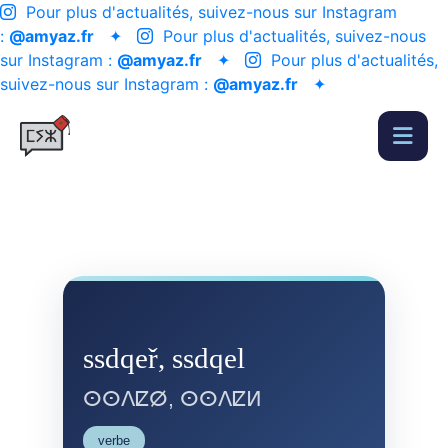
Pour plus d'actualités, suivez-nous sur Instagram
:
@amyaz.fr
✦
Pour plus d'actualités, suivez-nous
sur Instagram :
@amyaz.fr
✦
Pour plus d'actualités,
suivez-nous sur Instagram :
@amyaz.fr
✦
ssdqeř, ssdqel
ⵙⵙⴷⵇⵁ, ⵙⵙⴷⵇⵍ
verbe