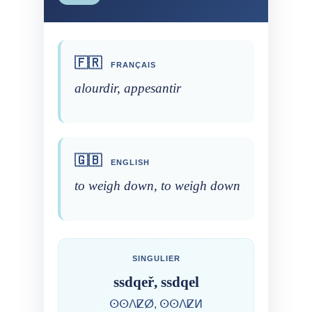
🇫🇷
FRANÇAIS
alourdir, appesantir
🇬🇧
ENGLISH
to weigh down, to weigh down
SINGULIER
ssdqeř, ssdqel
ⵙⵙⴷⵇⵁ, ⵙⵙⴷⵇⵍ