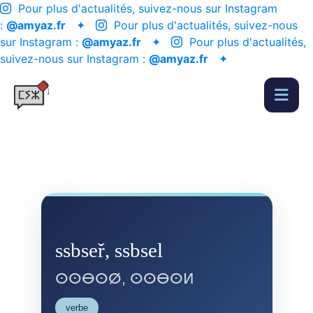
Pour plus d'actualités, suivez-nous sur Instagram
:
@amyaz.fr
✦
Pour plus d'actualités, suivez-nous
sur Instagram :
@amyaz.fr
✦
Pour plus d'actualités,
suivez-nous sur Instagram :
@amyaz.fr
✦
ssbseř, ssbsel
ⵙⵙⴱⵙⵁ, ⵙⵙⴱⵙⵍ
verbe