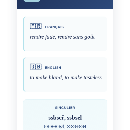
🇫🇷
FRANÇAIS
rendre fade, rendre sans goût
🇬🇧
ENGLISH
to make bland, to make tasteless
SINGULIER
ssbseř, ssbsel
ⵙⵙⴱⵙⵁ, ⵙⵙⴱⵙⵍ