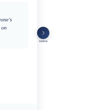
eone's
 on
ssarca