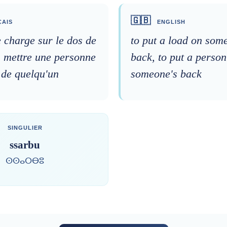
🇬🇧
AIS
ENGLISH
 charge sur le dos de
to put a load on som
, mettre une personne
back, to put a person
 de quelqu'un
someone's back
SINGULIER
ssarbu
ⵙⵙⴰⵔⴱⵓ