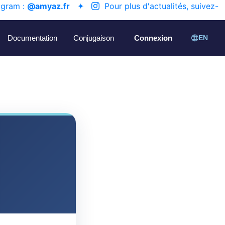
agram :
@amyaz.fr
✦
Pour plus d'actualités, suivez-
Documentation
Conjugaison
Connexion
EN