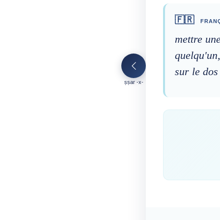
🇫🇷
FRANÇ
mettre une
quelqu'un
sur le dos
ṣṣar -x-