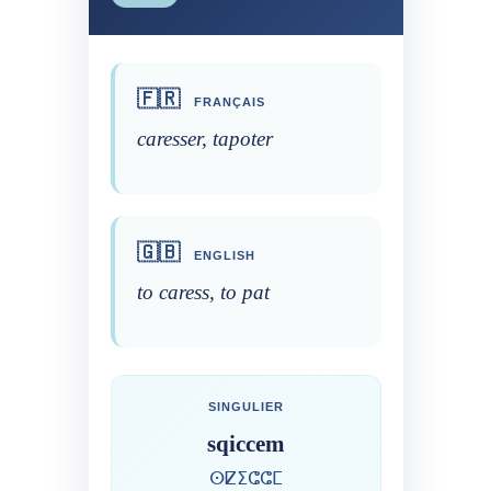
🇫🇷
FRANÇAIS
caresser, tapoter
🇬🇧
ENGLISH
to caress, to pat
SINGULIER
sqiccem
ⵙⵇⵉⵛⵛⵎ