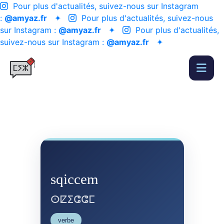
Pour plus d'actualités, suivez-nous sur Instagram
:
@amyaz.fr
✦
Pour plus d'actualités, suivez-nous
sur Instagram :
@amyaz.fr
✦
Pour plus d'actualités,
suivez-nous sur Instagram :
@amyaz.fr
✦
sqiccem
ⵙⵇⵉⵛⵛⵎ
verbe