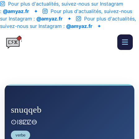
Pour plus d'actualités, suivez-nous sur Instagram
:
@amyaz.fr
✦
Pour plus d'actualités, suivez-nous
sur Instagram :
@amyaz.fr
✦
Pour plus d'actualités,
suivez-nous sur Instagram :
@amyaz.fr
✦
snuqqeb
ⵙⵏⵓⵇⵇⴱ
verbe