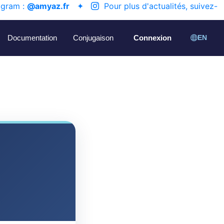
agram :
@amyaz.fr
✦
Pour plus d'actualités, suivez-
Documentation
Conjugaison
Connexion
EN