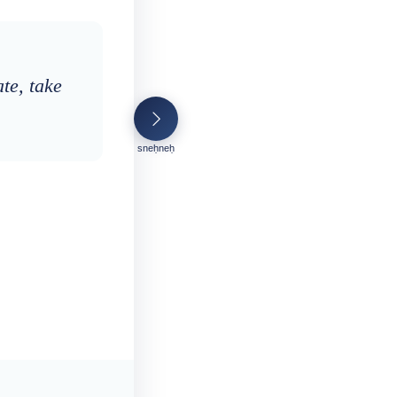
te, take
sneḥneḥ