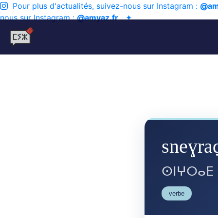
Pour plus d'actualités, suivez-nous sur Instagram :
@am
nous sur Instagram :
@amyaz.fr
✦
sneɣra
ⵙⵏⵖⵔⴰⴹ
verbe