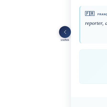
🇫🇷
FRANÇ
reporter, 
sneftek