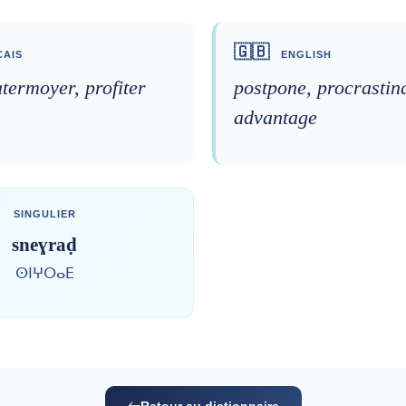
🇬🇧
AIS
ENGLISH
atermoyer, profiter
postpone, procrastina
advantage
SINGULIER
sneɣraḍ
ⵙⵏⵖⵔⴰⴹ
Retour au dictionnaire