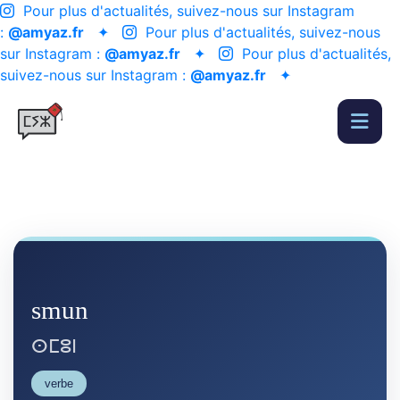
Pour plus d'actualités, suivez-nous sur Instagram
:
@amyaz.fr
✦
Pour plus d'actualités, suivez-nous
sur Instagram :
@amyaz.fr
✦
Pour plus d'actualités,
suivez-nous sur Instagram :
@amyaz.fr
✦
smun
ⵙⵎⵓⵏ
verbe