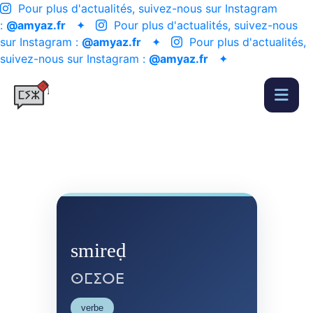
Pour plus d'actualités, suivez-nous sur Instagram
:
@amyaz.fr
✦
Pour plus d'actualités, suivez-nous
sur Instagram :
@amyaz.fr
✦
Pour plus d'actualités,
suivez-nous sur Instagram :
@amyaz.fr
✦
smireḍ
ⵙⵎⵉⵔⴹ
verbe