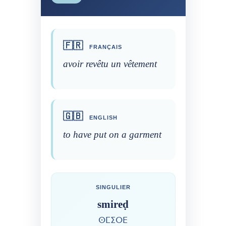
🇫🇷
FRANÇAIS
avoir revêtu un vêtement
🇬🇧
ENGLISH
to have put on a garment
SINGULIER
smireḍ
ⵙⵎⵉⵔⴹ