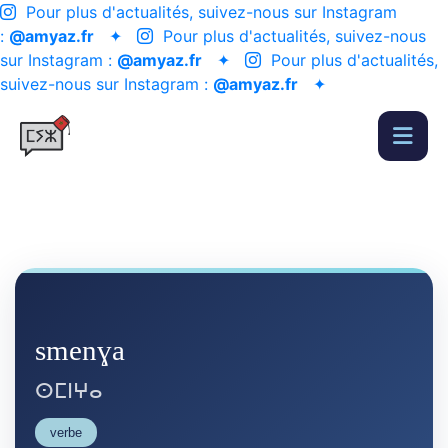
Pour plus d'actualités, suivez-nous sur Instagram
:
@amyaz.fr
✦
Pour plus d'actualités, suivez-nous
sur Instagram :
@amyaz.fr
✦
Pour plus d'actualités,
suivez-nous sur Instagram :
@amyaz.fr
✦
smenɣa
ⵙⵎⵏⵖⴰ
verbe