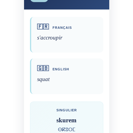
🇫🇷
FRANÇAIS
s'accroupir
🇬🇧
ENGLISH
squat
SINGULIER
skurem
ⵙⴽⵓⵔⵎ