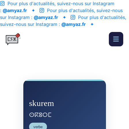
Pour plus d'actualités, suivez-nous sur Instagram
:
@amyaz.fr
✦
Pour plus d'actualités, suivez-nous
sur Instagram :
@amyaz.fr
✦
Pour plus d'actualités,
suivez-nous sur Instagram :
@amyaz.fr
✦
skurem
ⵙⴽⵓⵔⵎ
verbe