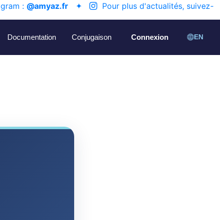
agram :
@amyaz.fr
✦
Pour plus d'actualités, suivez-
Documentation
Conjugaison
Connexion
EN