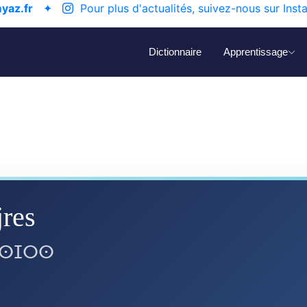
yaz.fr
✦
Pour plus d'actualités, suivez-nous sur Inst
Dictionnaire
Apprentissage
jres
 ⵙⵊⵔⵙ