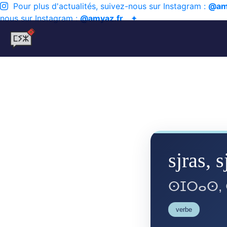
Pour plus d'actualités, suivez-nous sur Instagram :
@am
nous sur Instagram :
@amyaz.fr
✦
sjras, s
ⵙⵊⵔⴰⵙ,
verbe