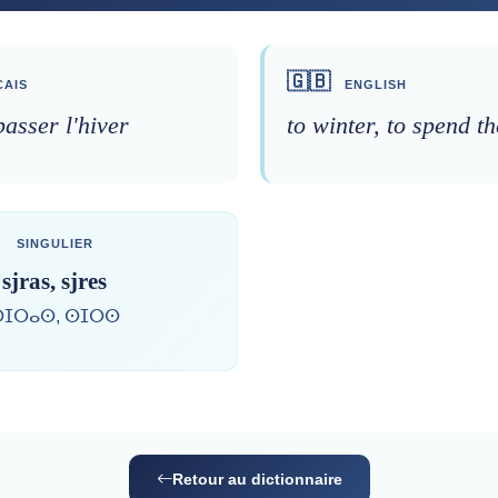
🇬🇧
AIS
ENGLISH
passer l'hiver
to winter, to spend t
SINGULIER
sjras, sjres
ⵙⵊⵔⴰⵙ, ⵙⵊⵔⵙ
Retour au dictionnaire