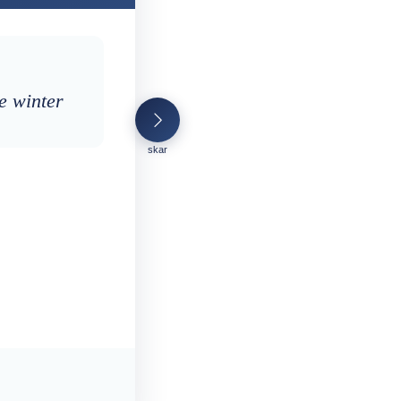
he winter
skar