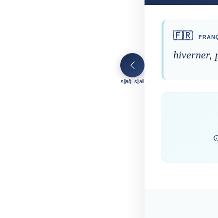
🇫🇷
FRANÇ
hiverner, 
sjjaǧ, sjjall