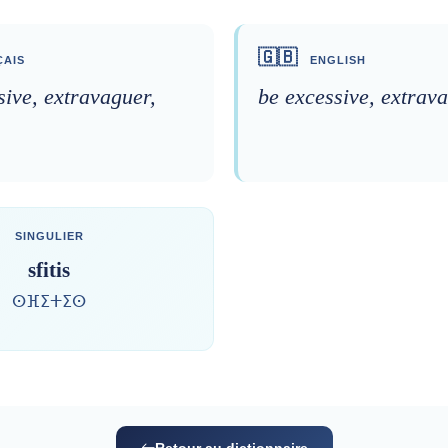
🇬🇧
AIS
ENGLISH
sive, extravaguer,
be excessive, extrava
SINGULIER
sfitis
ⵙⴼⵉⵜⵉⵙ
Retour au dictionnaire