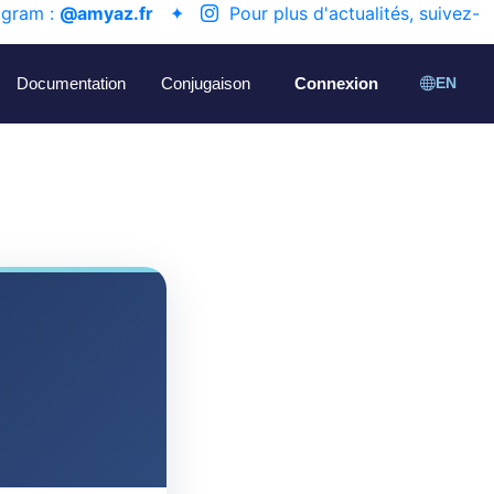
agram :
@amyaz.fr
✦
Pour plus d'actualités, suivez-
Documentation
Conjugaison
Connexion
EN