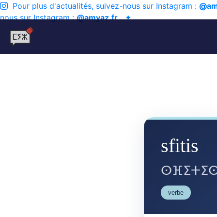
Pour plus d'actualités, suivez-nous sur Instagram :
@am
nous sur Instagram :
@amyaz.fr
✦
sfitis
ⵙⴼⵉⵜⵉ
verbe