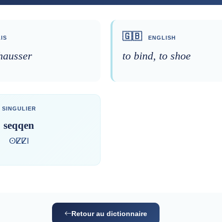
🇬🇧
IS
ENGLISH
chausser
to bind, to shoe
SINGULIER
seqqen
ⵙⵇⵇⵏ
Retour au dictionnaire