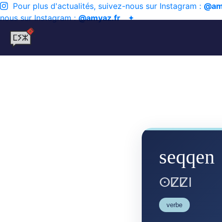
Pour plus d'actualités, suivez-nous sur Instagram :
@am
nous sur Instagram :
@amyaz.fr
✦
seqqen
ⵙⵇⵇⵏ
verbe