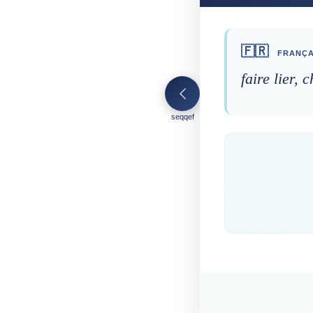
🇫🇷
FRANÇA
faire lier, 
seqqef