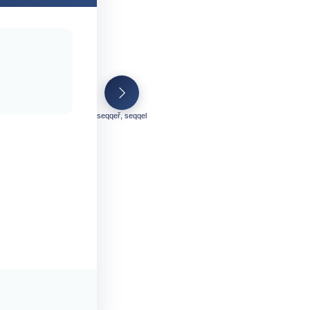
seqqeř, seqqel