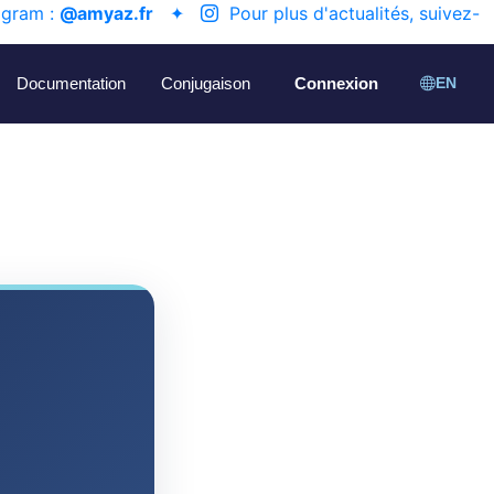
agram :
@amyaz.fr
✦
Pour plus d'actualités, suivez-
Documentation
Conjugaison
Connexion
EN