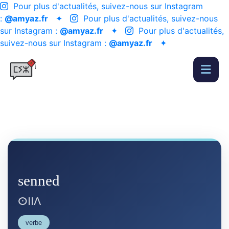
Pour plus d'actualités, suivez-nous sur Instagram
:
@amyaz.fr
✦
Pour plus d'actualités, suivez-nous
sur Instagram :
@amyaz.fr
✦
Pour plus d'actualités,
suivez-nous sur Instagram :
@amyaz.fr
✦
senned
ⵙⵏⵏⴷ
verbe