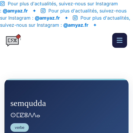
Pour plus d'actualités, suivez-nous sur Instagram
:
@amyaz.fr
✦
Pour plus d'actualités, suivez-nous
sur Instagram :
@amyaz.fr
✦
Pour plus d'actualités,
suivez-nous sur Instagram :
@amyaz.fr
✦
semqudda
ⵙⵎⵇⵓⴷⴷⴰ
verbe