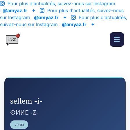
Pour plus d'actualités, suivez-nous sur Instagram
:
@amyaz.fr
✦
Pour plus d'actualités, suivez-nous
sur Instagram :
@amyaz.fr
✦
Pour plus d'actualités,
suivez-nous sur Instagram :
@amyaz.fr
✦
sellem -i-
ⵙⵍⵍⵎ -ⵉ-
verbe