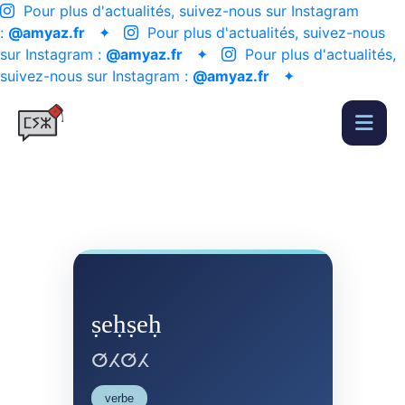
Pour plus d'actualités, suivez-nous sur Instagram
:
@amyaz.fr
✦
Pour plus d'actualités, suivez-nous
sur Instagram :
@amyaz.fr
✦
Pour plus d'actualités,
suivez-nous sur Instagram :
@amyaz.fr
✦
ṣeḥṣeḥ
ⵚⵃⵚⵃ
verbe