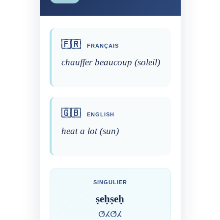
🇫🇷
FRANÇAIS
chauffer beaucoup (soleil)
🇬🇧
ENGLISH
heat a lot (sun)
SINGULIER
ṣeḥṣeḥ
ⵚⵃⵚⵃ