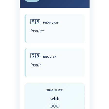
🇫🇷
FRANÇAIS
insulter
🇬🇧
ENGLISH
insult
SINGULIER
sebb
ⵙⴱⴱ