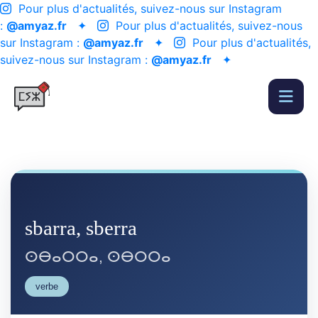
Pour plus d'actualités, suivez-nous sur Instagram
:
@amyaz.fr
✦
Pour plus d'actualités, suivez-nous
sur Instagram :
@amyaz.fr
✦
Pour plus d'actualités,
suivez-nous sur Instagram :
@amyaz.fr
✦
sbarra, sberra
ⵙⴱⴰⵔⵔⴰ, ⵙⴱⵔⵔⴰ
verbe