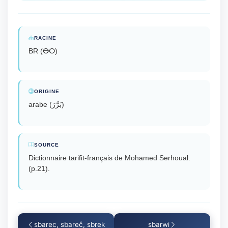
RACINE
BR (ⴱⵔ)
ORIGINE
arabe (بَرَّرَ)
SOURCE
Dictionnaire tarifit-français de Mohamed Serhoual.
(p.21).
sbarec, sbareč, sbrek
sbarwi