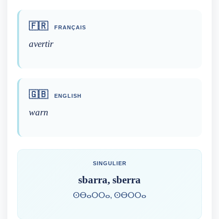
🇫🇷
FRANÇAIS
avertir
🇬🇧
ENGLISH
warn
SINGULIER
sbarra, sberra
ⵙⴱⴰⵔⵔⴰ, ⵙⴱⵔⵔⴰ