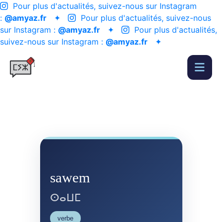
Pour plus d'actualités, suivez-nous sur Instagram
:
@amyaz.fr
✦
Pour plus d'actualités, suivez-nous
sur Instagram :
@amyaz.fr
✦
Pour plus d'actualités,
suivez-nous sur Instagram :
@amyaz.fr
✦
sawem
ⵙⴰⵡⵎ
verbe