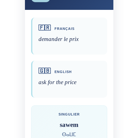
🇫🇷
FRANÇAIS
demander le prix
🇬🇧
ENGLISH
ask for the price
SINGULIER
sawem
ⵙⴰⵡⵎ