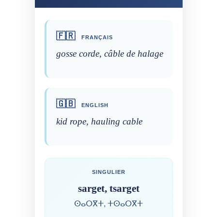
🇫🇷
FRANÇAIS
gosse corde, câble de halage
🇬🇧
ENGLISH
kid rope, hauling cable
SINGULIER
sarget, tsarget
ⵙⴰⵔⴳⵜ, ⵜⵙⴰⵔⴳⵜ