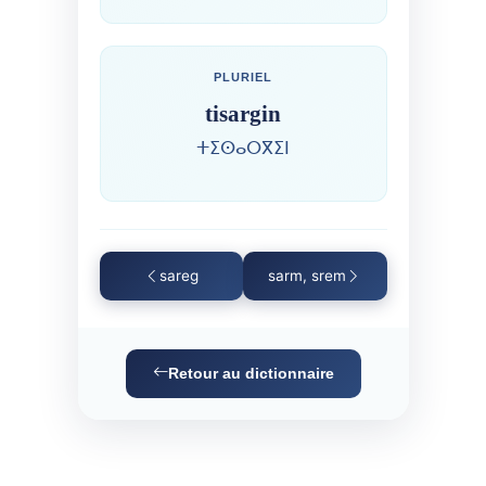
PLURIEL
tisargin
ⵜⵉⵙⴰⵔⴳⵉⵏ
sareg
sarm, srem
Retour au dictionnaire