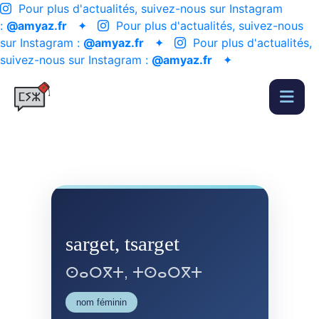
Pour plus d'actualités, suivez-nous sur Instagram
:
@amyaz.fr
✦
Pour plus d'actualités, suivez-nous
sur Instagram :
@amyaz.fr
✦
Pour plus d'actualités,
suivez-nous sur Instagram :
@amyaz.fr
✦
sarget, tsarget
ⵙⴰⵔⴳⵜ, ⵜⵙⴰⵔⴳⵜ
nom féminin