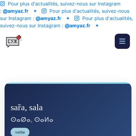
Pour plus d'actualités, suivez-nous sur Instagram
:
@amyaz.fr
✦
Pour plus d'actualités, suivez-nous
sur Instagram :
@amyaz.fr
✦
Pour plus d'actualités,
suivez-nous sur Instagram :
@amyaz.fr
✦
sařa, sala
ⵙⴰⵁⴰ, ⵙⴰⵍⴰ
verbe