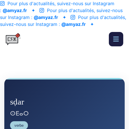
Pour plus d'actualités, suivez-nous sur Instagram
:
@amyaz.fr
✦
Pour plus d'actualités, suivez-nous
sur Instagram :
@amyaz.fr
✦
Pour plus d'actualités,
suivez-nous sur Instagram :
@amyaz.fr
✦
sḍar
ⵙⴹⴰⵔ
verbe