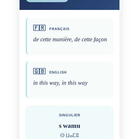
🇫🇷
FRANÇAIS
de cette manière, de cette façon
🇬🇧
ENGLISH
in this way, in this way
SINGULIER
s wamu
ⵙ ⵡⴰⵎⵓ