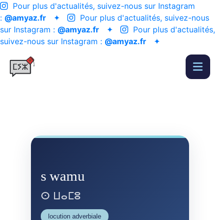
Pour plus d'actualités, suivez-nous sur Instagram
:
@amyaz.fr
✦
Pour plus d'actualités, suivez-nous
sur Instagram :
@amyaz.fr
✦
Pour plus d'actualités,
suivez-nous sur Instagram :
@amyaz.fr
✦
s wamu
ⵙ ⵡⴰⵎⵓ
locution adverbiale