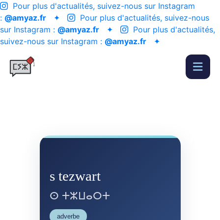
Pour plus d'actualités, suivez-nous sur Instagram
:
@amyaz.fr
✦
Pour plus d'actualités, suivez-nous
sur Instagram :
@amyaz.fr
✦
Pour plus d'actualités,
suivez-nous sur Instagram :
@amyaz.fr
✦
s tezwart
ⵙ ⵜⵣⵡⴰⵔⵜ
adverbe