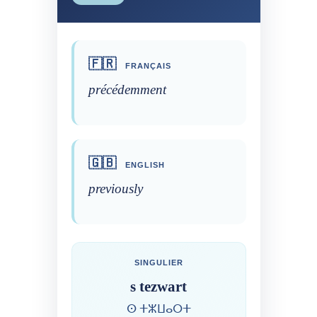
🇫🇷
FRANÇAIS
précédemment
🇬🇧
ENGLISH
previously
SINGULIER
s tezwart
ⵙ ⵜⵣⵡⴰⵔⵜ