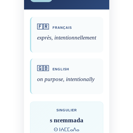
🇫🇷
FRANÇAIS
exprès, intentionnellement
🇬🇧
ENGLISH
on purpose, intentionally
SINGULIER
s nɛemmada
ⵙ ⵏⵄⵎⵎⴰⴷⴰ