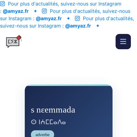
Pour plus d'actualités, suivez-nous sur Instagram
:
@amyaz.fr
✦
Pour plus d'actualités, suivez-nous
sur Instagram :
@amyaz.fr
✦
Pour plus d'actualités,
suivez-nous sur Instagram :
@amyaz.fr
✦
s nɛemmada
ⵙ ⵏⵄⵎⵎⴰⴷⴰ
adverbe