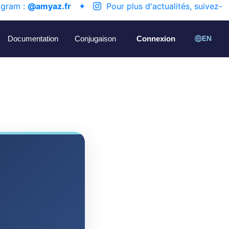
agram :
@amyaz.fr
✦
Pour plus d'actualités, suivez-
Documentation
Conjugaison
Connexion
EN