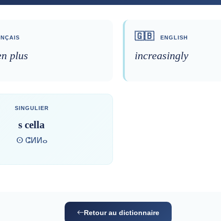
🇬🇧
NÇAIS
ENGLISH
en plus
increasingly
SINGULIER
s cella
ⵙ ⵛⵍⵍⴰ
Retour au dictionnaire