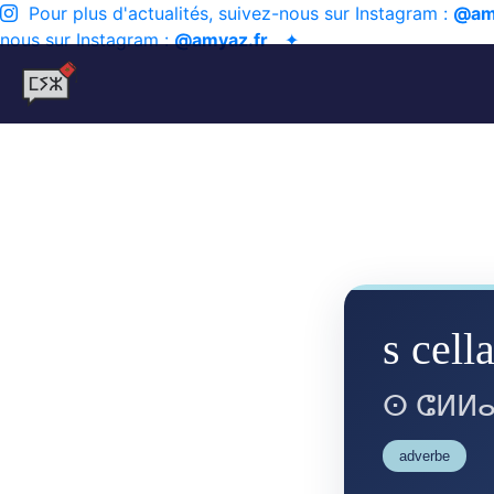
Pour plus d'actualités, suivez-nous sur Instagram :
@am
nous sur Instagram :
@amyaz.fr
✦
s cell
ⵙ ⵛⵍⵍ
adverbe