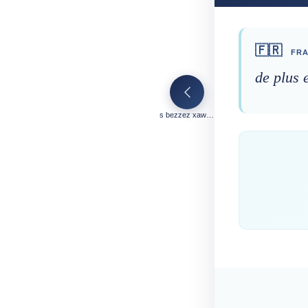
🇫🇷
FRA
de plus 
s bezzez xawemt