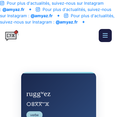
Pour plus d'actualités, suivez-nous sur Instagram
:
@amyaz.fr
✦
Pour plus d'actualités, suivez-nous
sur Instagram :
@amyaz.fr
✦
Pour plus d'actualités,
suivez-nous sur Instagram :
@amyaz.fr
✦
ruggʷez
ⵔⵓⴳⴳⵯⵣ
verbe