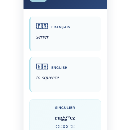
🇫🇷
FRANÇAIS
serrer
🇬🇧
ENGLISH
to squeeze
SINGULIER
ruggʷez
ⵔⵓⴳⴳⵯⵣ