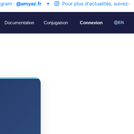
agram :
@amyaz.fr
✦
Pour plus d'actualités, suivez-
Documentation
Conjugaison
Connexion
EN