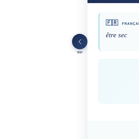
🇫🇷
FRANÇA
être sec
qqu