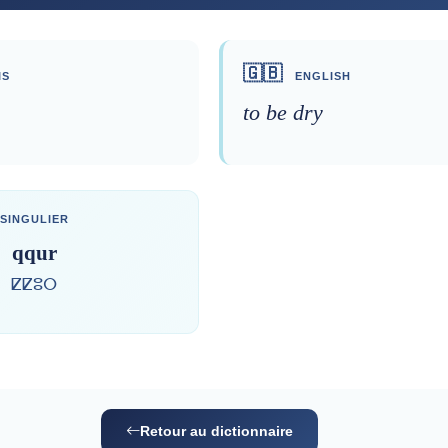
🇬🇧
IS
ENGLISH
to be dry
SINGULIER
qqur
ⵇⵇⵓⵔ
Retour au dictionnaire