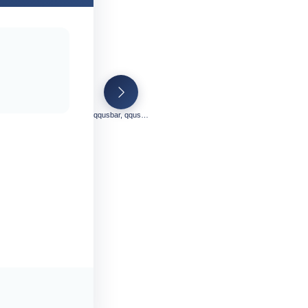
qqusbar, qqusber