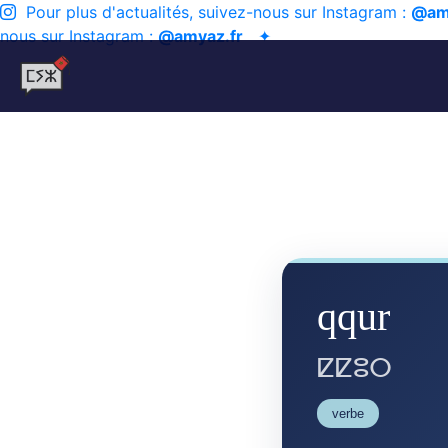
Pour plus d'actualités, suivez-nous sur Instagram :
@am
nous sur Instagram :
@amyaz.fr
✦
qqur
ⵇⵇⵓⵔ
verbe