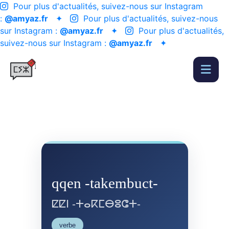
Pour plus d'actualités, suivez-nous sur Instagram
:
@amyaz.fr
✦
Pour plus d'actualités, suivez-nous
sur Instagram :
@amyaz.fr
✦
Pour plus d'actualités,
suivez-nous sur Instagram :
@amyaz.fr
✦
qqen -takembuct-
ⵇⵇⵏ -ⵜⴰⴽⵎⴱⵓⵛⵜ-
verbe