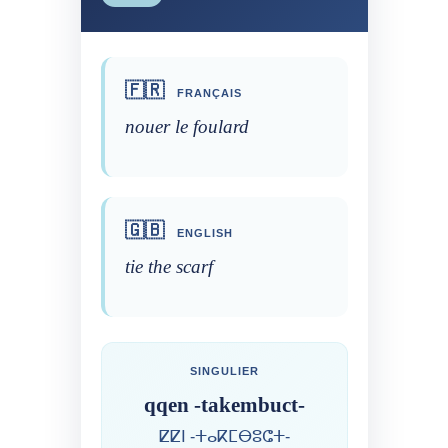
🇫🇷
FRANÇAIS
nouer le foulard
🇬🇧
ENGLISH
tie the scarf
SINGULIER
qqen -takembuct-
ⵇⵇⵏ -ⵜⴰⴽⵎⴱⵓⵛⵜ-