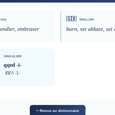
🇬🇧
AIS
ENGLISH
cendier, embraser
burn, set ablaze, set
SINGULIER
qqed -i-
ⵇⵇⴷ -ⵉ-
Retour au dictionnaire