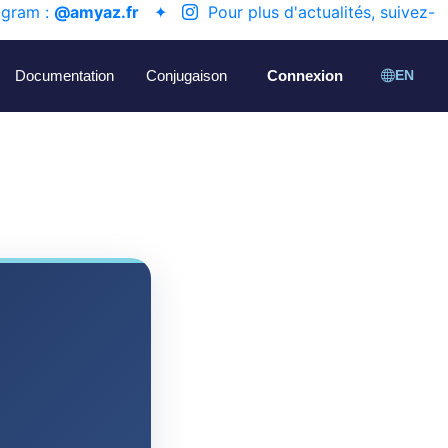
agram :
@amyaz.fr
✦
Pour plus d'actualités, suivez-
Documentation
Conjugaison
Connexion
EN