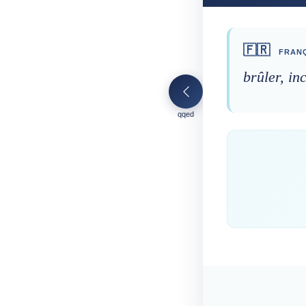
🇫🇷
FRANÇ
brûler, in
qqed