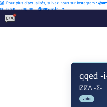
Pour plus d'actualités, suivez-nous sur Instagram :
@am
nous sur Instagram :
@amyaz.fr
✦
qqed -i
ⵇⵇⴷ -ⵉ-
verbe