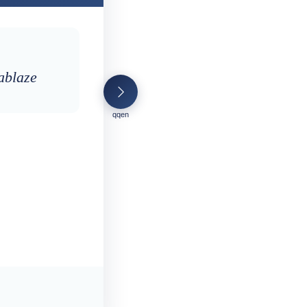
 ablaze
qqen