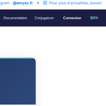
agram :
@amyaz.fr
✦
Pour plus d'actualités, suivez-
Documentation
Conjugaison
Connexion
EN