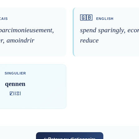
🇬🇧
AIS
ENGLISH
parcimonieusement,
spend sparingly, eco
r, amoindrir
reduce
SINGULIER
qennen
ⵇⵏⵏⴻⵏ
Retour au dictionnaire