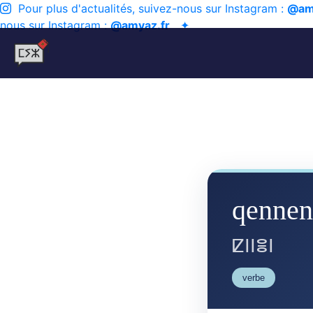
Pour plus d'actualités, suivez-nous sur Instagram :
@am
nous sur Instagram :
@amyaz.fr
✦
qennen
ⵇⵏⵏⴻⵏ
verbe