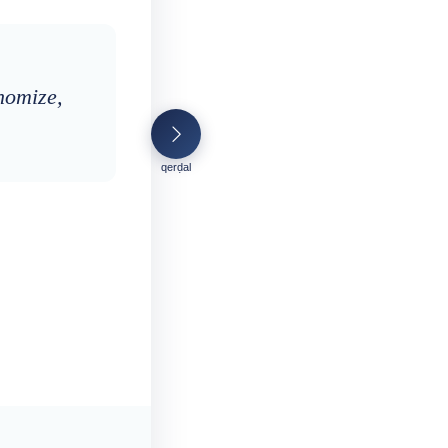
nomize,
qerḍal