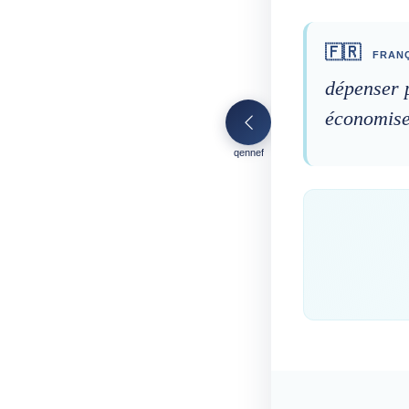
🇫🇷
FRANÇ
dépenser 
économise
qennef