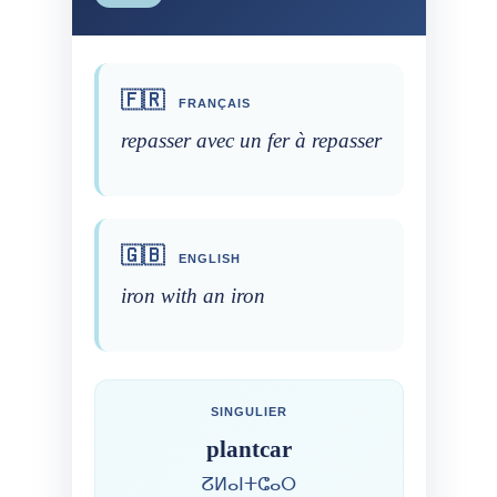
🇫🇷
FRANÇAIS
repasser avec un fer à repasser
🇬🇧
ENGLISH
iron with an iron
SINGULIER
plantcar
ⵒⵍⴰⵏⵜⵛⴰⵔ