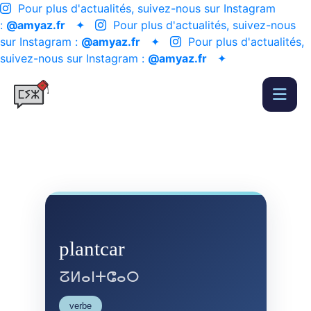
Pour plus d'actualités, suivez-nous sur Instagram
:
@amyaz.fr
✦
Pour plus d'actualités, suivez-nous
sur Instagram :
@amyaz.fr
✦
Pour plus d'actualités,
suivez-nous sur Instagram :
@amyaz.fr
✦
plantcar
ⵒⵍⴰⵏⵜⵛⴰⵔ
verbe