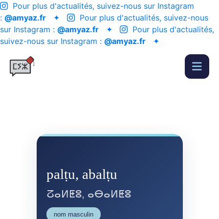
Pour plus d'actualités, suivez-nous sur Instagram
:
@amyaz.fr
✦
Pour plus d'actualités, suivez-nous
sur Instagram :
@amyaz.fr
✦
Pour plus d'actualités,
suivez-nous sur Instagram :
@amyaz.fr
✦
palṭu, abalṭu
ⵒⴰⵍⵟⵓ, ⴰⴱⴰⵍⵟⵓ
nom masculin