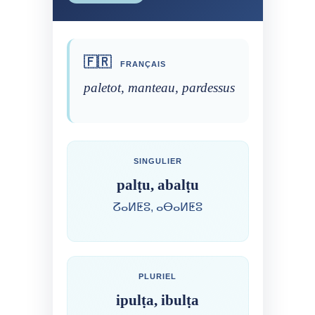
🇫🇷
FRANÇAIS
paletot, manteau, pardessus
SINGULIER
palṭu, abalṭu
ⵒⴰⵍⵟⵓ, ⴰⴱⴰⵍⵟⵓ
PLURIEL
ipulṭa, ibulṭa