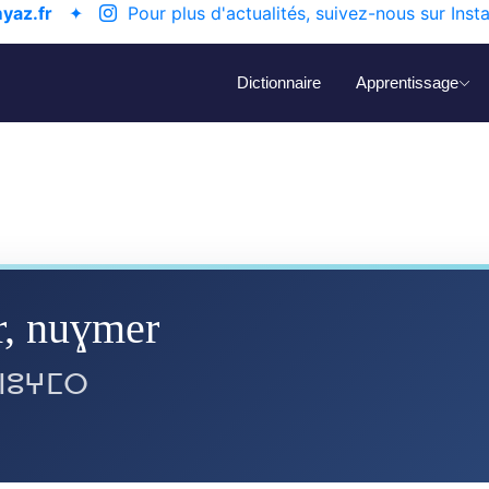
yaz.fr
✦
Pour plus d'actualités, suivez-nous sur Inst
Dictionnaire
Apprentissage
, nuɣmer
 ⵏⵓⵖⵎⵔ