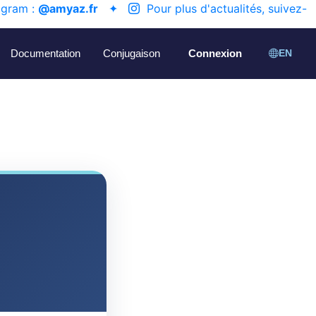
agram :
@amyaz.fr
✦
Pour plus d'actualités, suivez-
Documentation
Conjugaison
Connexion
EN