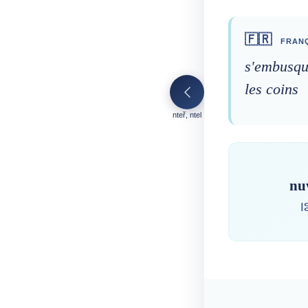
🇫🇷
FRANÇ
s'embusqu
les coins
nteř, ntel
nu
ⵏ