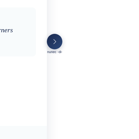
rners
nunec -di-