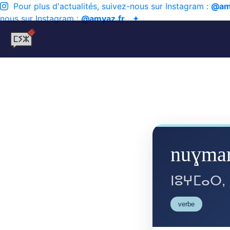
Pour plus d'actualités, suivez-nous sur Instagram :
@am
nous sur Instagram :
@amyaz.fr
✦
nuɣmar
ⵏⵓⵖⵎⴰⵔ,
verbe