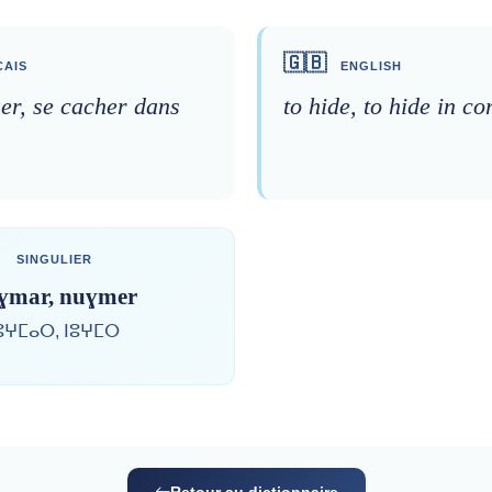
🇬🇧
AIS
ENGLISH
er, se cacher dans
to hide, to hide in co
SINGULIER
ɣmar, nuɣmer
ⵓⵖⵎⴰⵔ, ⵏⵓⵖⵎⵔ
Retour au dictionnaire