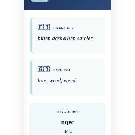
🇫🇷
FRANÇAIS
biner, désherber, sarcler
🇬🇧
ENGLISH
hoe, weed, weed
SINGULIER
nqec
ⵏⵇⵛ