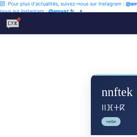
Pour plus d'actualités, suivez-nous sur Instagram :
@am
nous sur Instagram :
@amyaz.fr
✦
nnftek
ⵏⵏⴼⵜⴽ
verbe