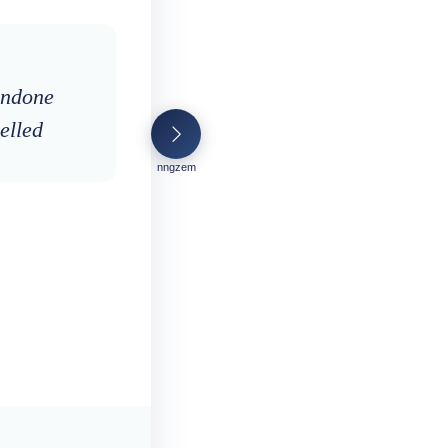
undone
elled
nngzem