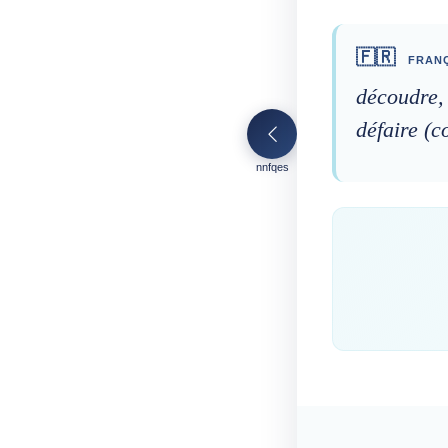
🇫🇷
FRANÇ
découdre,
défaire (c
nnfqes