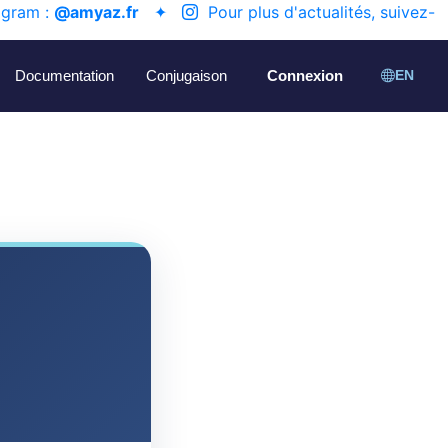
agram :
@amyaz.fr
✦
Pour plus d'actualités, suivez-
Documentation
Conjugaison
Connexion
EN