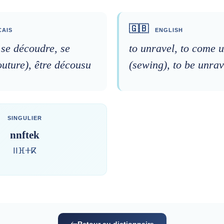
🇬🇧
AIS
ENGLISH
 se découdre, se
to unravel, to come 
outure), être décousu
(sewing), to be unrav
SINGULIER
nnftek
ⵏⵏⴼⵜⴽ
Retour au dictionnaire