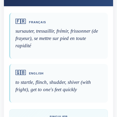
🇫🇷
FRANÇAIS
sursauter, tressaillir, frémir, frissonner (de
frayeur), se mettre sur pied en toute
rapidité
🇬🇧
ENGLISH
to startle, flinch, shudder, shiver (with
fright), get to one's feet quickly
SINGULIER