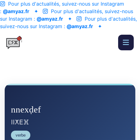
Pour plus d'actualités, suivez-nous sur Instagram
:
@amyaz.fr
✦
Pour plus d'actualités, suivez-nous
sur Instagram :
@amyaz.fr
✦
Pour plus d'actualités,
suivez-nous sur Instagram :
@amyaz.fr
✦
nnexḍef
ⵏⵏⵅⴹⴼ
verbe