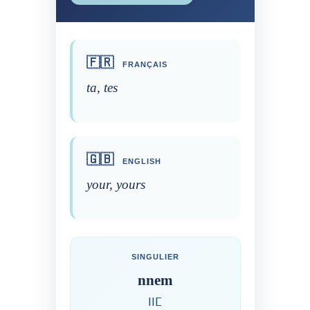
🇫🇷
FRANÇAIS
ta, tes
🇬🇧
ENGLISH
your, yours
SINGULIER
nnem
ⵏⵏⵎ