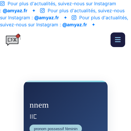
Pour plus d'actualités, suivez-nous sur Instagram
:
@amyaz.fr
✦
Pour plus d'actualités, suivez-nous
sur Instagram :
@amyaz.fr
✦
Pour plus d'actualités,
suivez-nous sur Instagram :
@amyaz.fr
✦
nnem
ⵏⵏⵎ
pronom possessif féminin