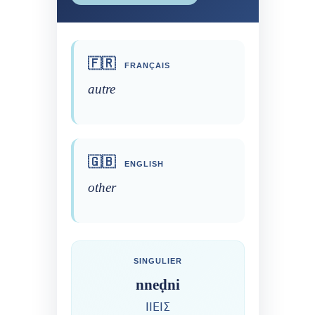
🇫🇷
FRANÇAIS
autre
🇬🇧
ENGLISH
other
SINGULIER
nneḍni
ⵏⵏⴹⵏⵉ