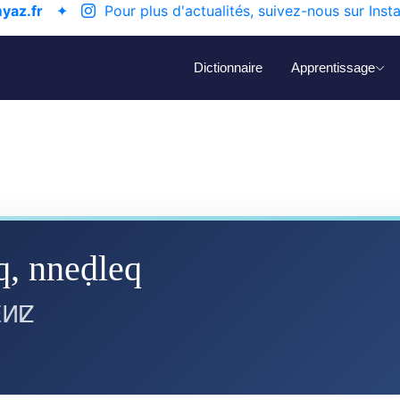
yaz.fr
✦
Pour plus d'actualités, suivez-nous sur Inst
Dictionnaire
Apprentissage
q, nneḍleq
ⴹⵍⵇ