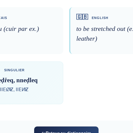
🇬🇧
AIS
ENGLISH
u (cuir par ex.)
to be stretched out (e
leather)
SINGULIER
ḍřeq, nneḍleq
ⵏⵏⴹⵁⵇ, ⵏⵏⴹⵍⵇ
Retour au dictionnaire