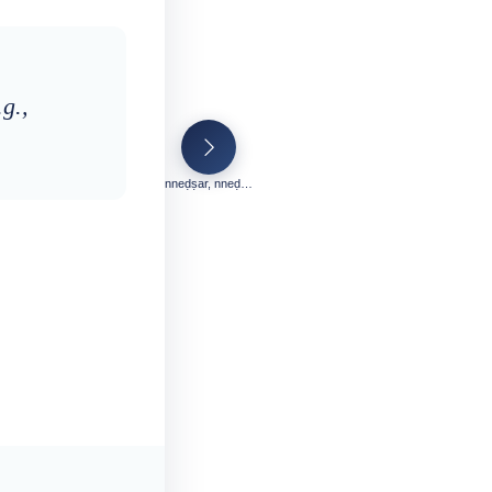
.g.,
nneḍṣar, nneḍṣer