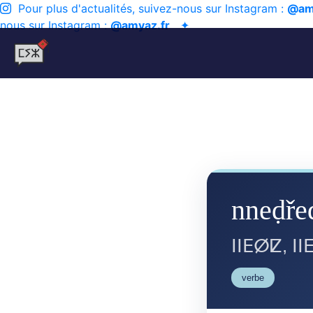
Pour plus d'actualités, suivez-nous sur Instagram :
@am
nous sur Instagram :
@amyaz.fr
✦
nneḍře
ⵏⵏⴹⵁⵇ, ⵏⵏ
verbe