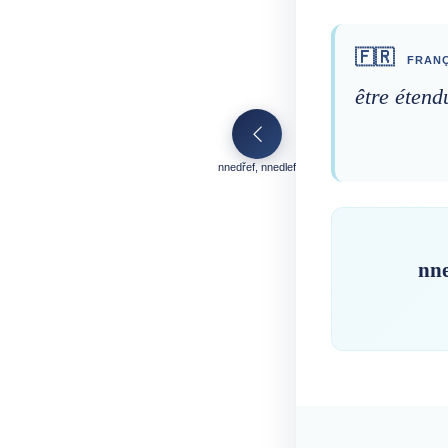
🇫🇷
FRANÇ
être étend
nnedřef, nnedlef
nne