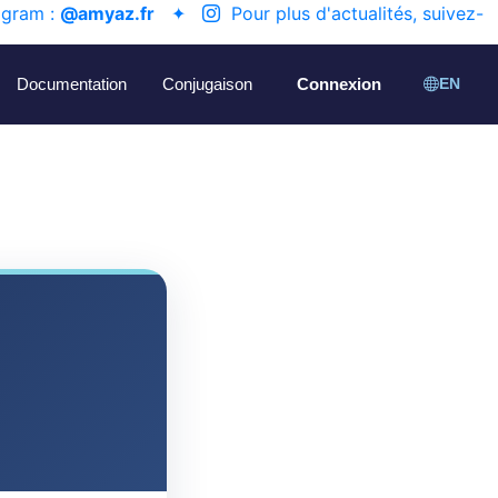
agram :
@amyaz.fr
✦
Pour plus d'actualités, suivez-
Documentation
Conjugaison
Connexion
EN