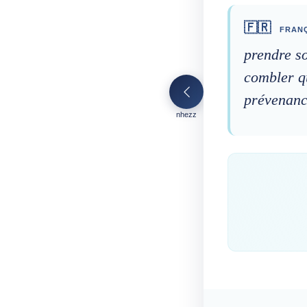
🇫🇷
FRANÇ
prendre so
combler q
prévenance
nhezz