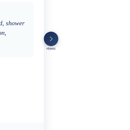
nd, shower
on,
nḥwez