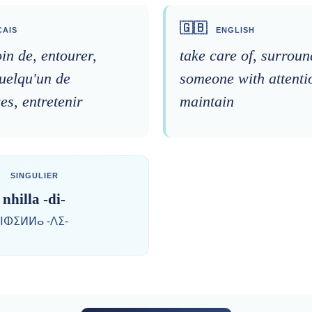
🇬🇧
AIS
ENGLISH
in de, entourer,
take care of, surrou
uelqu'un de
someone with attenti
s, entretenir
maintain
SINGULIER
nhilla -di-
ⵏⵀⵉⵍⵍⴰ -ⴷⵉ-