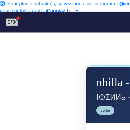
Pour plus d'actualités, suivez-nous sur Instagram :
@am
nous sur Instagram :
@amyaz.fr
✦
nhilla -
ⵏⵀⵉⵍⵍⴰ 
verbe