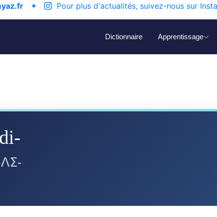
yaz.fr
✦
Pour plus d'actualités, suivez-nous sur Inst
Dictionnaire
Apprentissage
di-
-ⴷⵉ-