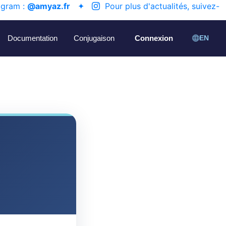
agram :
@amyaz.fr
✦
Pour plus d'actualités, suivez-
Documentation
Conjugaison
Connexion
EN