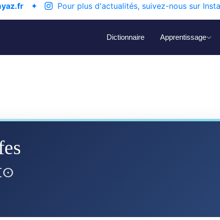
yaz.fr
✦
Pour plus d'actualités, suivez-nous sur Inst
Dictionnaire
Apprentissage
fes
ⴼⵙ