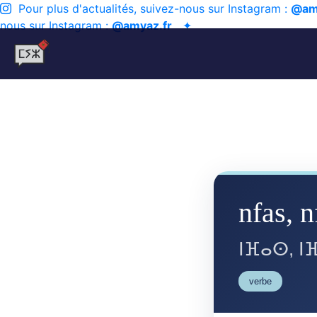
Pour plus d'actualités, suivez-nous sur Instagram :
@am
nous sur Instagram :
@amyaz.fr
✦
nfas, n
ⵏⴼⴰⵙ, ⵏ
verbe