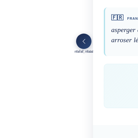
🇫🇷
FRAN
asperger 
arroser l
nfařař, nfalal