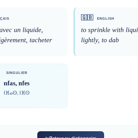
🇬🇧
ÇAIS
ENGLISH
avec un liquide,
to sprinkle with liqu
égèrement, tacheter
lightly, to dab
SINGULIER
nfas, nfes
ⵏⴼⴰⵙ, ⵏⴼⵙ
Retour au dictionnaire