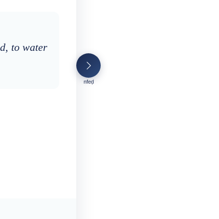
id, to water
nfeḍ