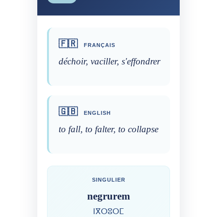
🇫🇷
FRANÇAIS
déchoir, vaciller, s'effondrer
🇬🇧
ENGLISH
to fall, to falter, to collapse
SINGULIER
negrurem
ⵏⴳⵔⵓⵔⵎ