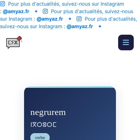
Pour plus d'actualités, suivez-nous sur Instagram
:
@amyaz.fr
✦
Pour plus d'actualités, suivez-nous
sur Instagram :
@amyaz.fr
✦
Pour plus d'actualités,
suivez-nous sur Instagram :
@amyaz.fr
✦
negrurem
ⵏⴳⵔⵓⵔⵎ
verbe