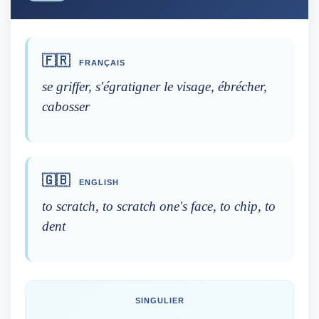
🇫🇷
FRANÇAIS
se griffer, s'égratigner le visage, ébrécher,
cabosser
🇬🇧
ENGLISH
to scratch, to scratch one's face, to chip, to
dent
SINGULIER