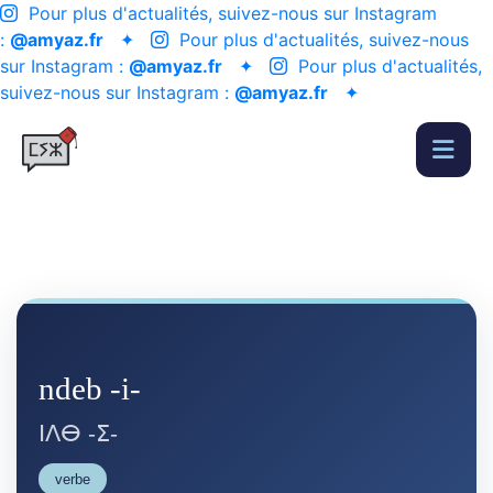
Pour plus d'actualités, suivez-nous sur Instagram
:
@amyaz.fr
✦
Pour plus d'actualités, suivez-nous
sur Instagram :
@amyaz.fr
✦
Pour plus d'actualités,
suivez-nous sur Instagram :
@amyaz.fr
✦
ndeb -i-
ⵏⴷⴱ -ⵉ-
verbe