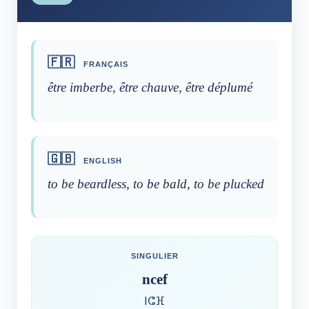
🇫🇷
FRANÇAIS
être imberbe, être chauve, être déplumé
🇬🇧
ENGLISH
to be beardless, to be bald, to be plucked
SINGULIER
ncef
ⵏⵛⴼ