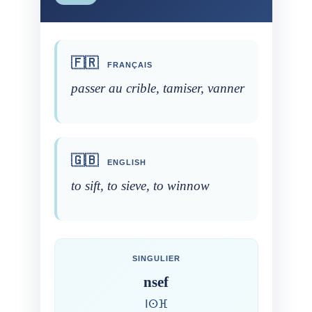
🇫🇷
FRANÇAIS
passer au crible, tamiser, vanner
🇬🇧
ENGLISH
to sift, to sieve, to winnow
SINGULIER
nsef
ⵏⵙⴼ