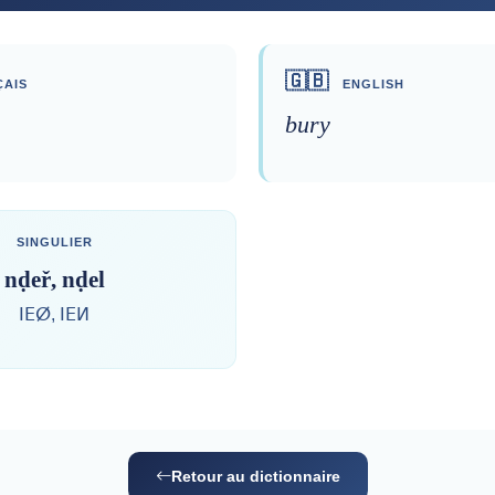
🇬🇧
AIS
ENGLISH
bury
SINGULIER
nḍeř, nḍel
ⵏⴹⵁ, ⵏⴹⵍ
Retour au dictionnaire