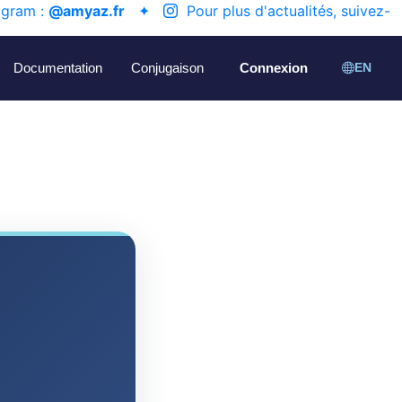
agram :
@amyaz.fr
✦
Pour plus d'actualités, suivez-
Documentation
Conjugaison
Connexion
EN