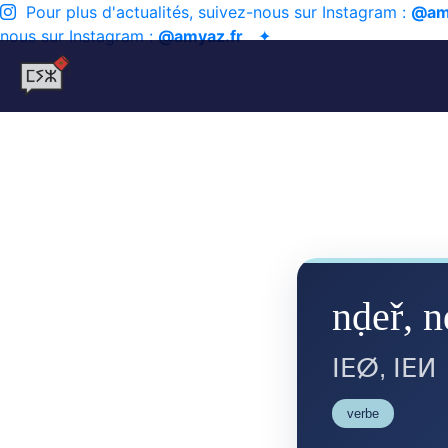
Pour plus d'actualités, suivez-nous sur Instagram :
@am
nous sur Instagram :
@amyaz.fr
✦
nḍeř, n
ⵏⴹⵁ, ⵏⴹⵍ
verbe