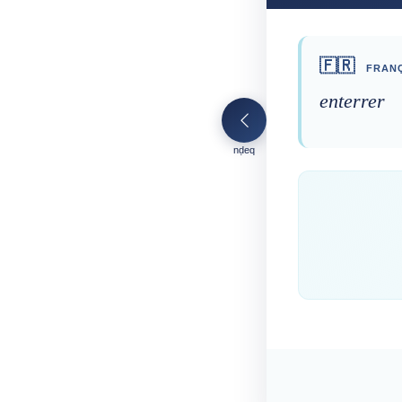
🇫🇷
FRANÇ
enterrer
nḍeq