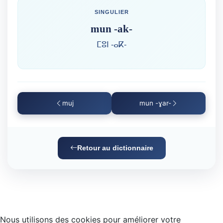
SINGULIER
mun -ak-
ⵎⵓⵏ -ⴰⴽ-
muj
mun -ɣar-
Retour au dictionnaire
Nous utilisons des cookies pour améliorer votre