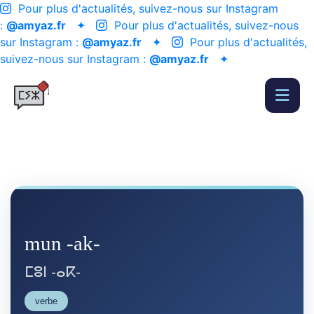
Pour plus d'actualités, suivez-nous sur Instagram
:
@amyaz.fr
✦
Pour plus d'actualités, suivez-nous
sur Instagram :
@amyaz.fr
✦
Pour plus d'actualités,
suivez-nous sur Instagram :
@amyaz.fr
✦
mun -ak-
ⵎⵓⵏ -ⴰⴽ-
verbe