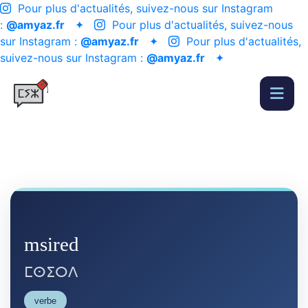
Pour plus d'actualités, suivez-nous sur Instagram
:
@amyaz.fr
✦
Pour plus d'actualités, suivez-nous
sur Instagram :
@amyaz.fr
✦
Pour plus d'actualités,
suivez-nous sur Instagram :
@amyaz.fr
✦
msired
ⵎⵙⵉⵔⴷ
verbe